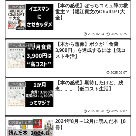
【本の感想】ぼっちコミュ障の救
〇本の感想
世主？【堀江貴文のChatGPT大
全】
2025.02.24
2025.02.25
【本から想像】ボクが「食費
〇その他(本/映画)
3,900円」を達成するには【低コ
スト生活】
2025.02.07
【本の感想】期待したけど、残
〇本の感想
念。。。【低コスト生活】
2025.01.28
2025.02.07
2024年8月～12月に読んだ本【8
◎読書まとめ(年・月)
冊】