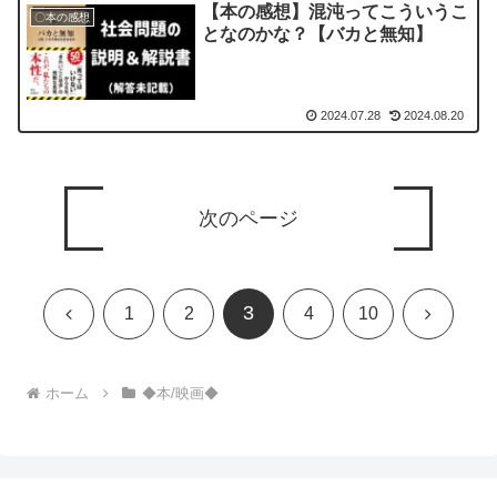
【本の感想】混沌ってこういうこ
〇本の感想
となのかな？【バカと無知】
2024.07.28
2024.08.20
次のページ
3
前
次
1
2
4
10
へ
へ
ホーム
◆本/映画◆