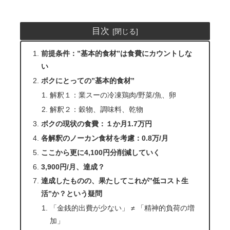
目次
前提条件：”基本的食材”は食費にカウントしな
い
ボクにとっての”基本的食材”
解釈１：業スーの冷凍鶏肉/野菜/魚、卵
解釈２：穀物、調味料、乾物
ボクの現状の食費：１か月1.7万円
各解釈のノーカン食材を考慮：0.8万/月
ここから更に4,100円分削減していく
3,900円/月、達成？
達成したものの、果たしてこれが”低コスト生
活”か？という疑問
「金銭的出費が少ない」 ≠ 「精神的負荷の増
加」