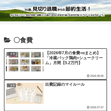
〇食費
【2026年7月の食費+αまとめ】
〇食費
「冷蔵パック鶏肉+シュークリー
ム」月間【5.2万円】
2026.08.06
出費記録のマイルール
〇食費
2026.07.07