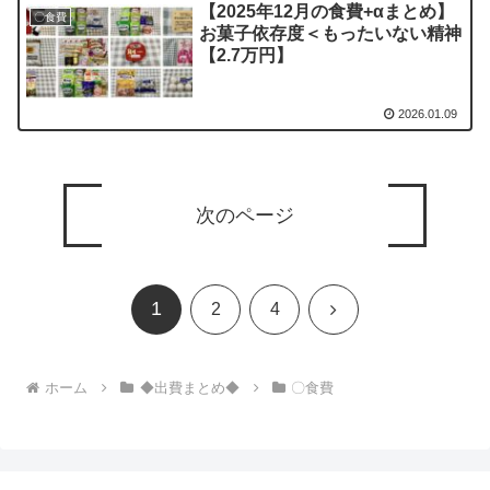
【2025年12月の食費+αまとめ】
〇食費
お菓子依存度＜もったいない精神
【2.7万円】
2026.01.09
次のページ
1
次
2
4
へ
ホーム
◆出費まとめ◆
〇食費