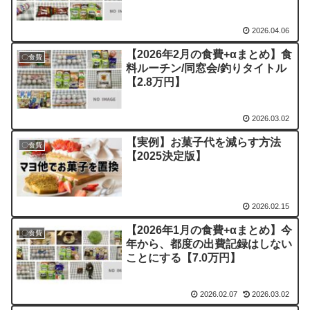
2026.04.06
【2026年2月の食費+αまとめ】食
〇食費
料ルーチン/同窓会/釣りタイトル
【2.8万円】
2026.03.02
【実例】お菓子代を減らす方法
〇食費
【2025決定版】
2026.02.15
【2026年1月の食費+αまとめ】今
〇食費
年から、都度の出費記録はしない
ことにする【7.0万円】
2026.02.07
2026.03.02