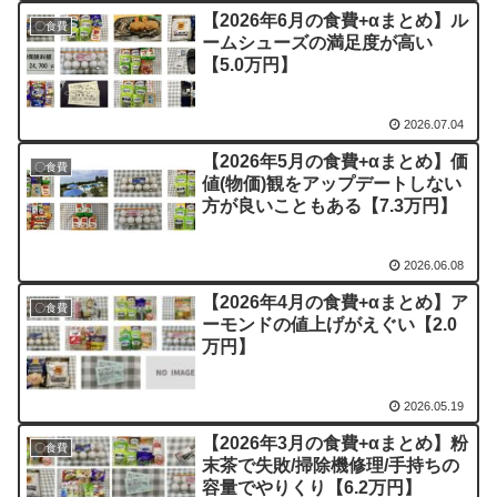
【2026年6月の食費+αまとめ】ル
〇食費
ームシューズの満足度が高い
【5.0万円】
2026.07.04
【2026年5月の食費+αまとめ】価
〇食費
値(物価)観をアップデートしない
方が良いこともある【7.3万円】
2026.06.08
【2026年4月の食費+αまとめ】ア
〇食費
ーモンドの値上げがえぐい【2.0
万円】
2026.05.19
【2026年3月の食費+αまとめ】粉
〇食費
末茶で失敗/掃除機修理/手持ちの
容量でやりくり【6.2万円】