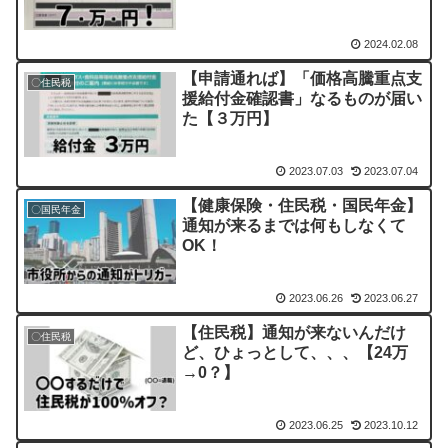
えた】
2024.02.08
【申請通れば】「価格高騰重点支
〇住民税
援給付金確認書」なるものが届い
た【３万円】
2023.07.03
2023.07.04
【健康保険・住民税・国民年金】
〇国民年金
通知が来るまでは何もしなくて
OK！
2023.06.26
2023.06.27
【住民税】通知が来ないんだけ
〇住民税
ど、ひょっとして、、、【24万
→0？】
2023.06.25
2023.10.12