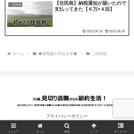
【住民税】納税通知が届いたので
〇住民税
支払ってきた【６万×４回】
2022.06.16
2022.06.26
ホーム
◆退職後の手続き等◆
〇住民税
プライバシーポリシー
© 2020 36歳、見切り退職からの節約生活！.
メニュー
ホーム
検索
トップ
サイドバー