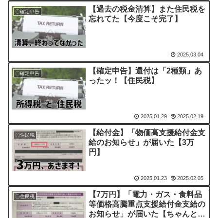
【過去の税金清算】また住民税を
〇確定申告
忘れてた【今度こそ完了】
2025.03.04
【確定申告】還付は「2種類」あ
〇確定申告
ったッ！【住民税】
2025.01.29
2025.02.19
【給付金】「物価高支援給付金支
〇住民税
給のお知らせ」が届いた【3万
円】
2025.01.23
2025.02.05
【7万円】「電力・ガス・食料品
〇住民税
等価格高騰重点支援給付金支給の
お知らせ」が届いた【ちゃんと貰