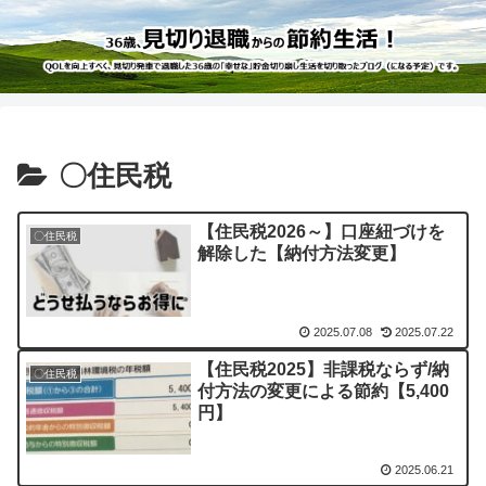
〇住民税
【住民税2026～】口座紐づけを
〇住民税
解除した【納付方法変更】
2025.07.08
2025.07.22
【住民税2025】非課税ならず/納
〇住民税
付方法の変更による節約【5,400
円】
2025.06.21