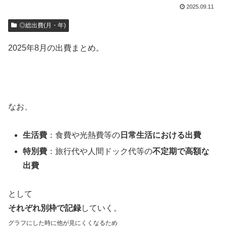
2025.09.11
◎総出費(月・年)
2025年8月の出費まとめ。
なお、
生活費
：食費や光熱費等の
日常生活における出費
特別費
：旅行代や人間ドック代等の
不定期で高額な
出費
として
それぞれ別枠で記録
していく。
グラフにした時に他が見にくくなるため