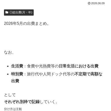
2026.06.09
◎総出費(月・年)
2026年5月の出費まとめ。
なお、
生活費
：食費や光熱費等の
日常生活における出費
特別費
：旅行代や人間ドック代等の
不定期で高額な
出費
として
それぞれ別枠で記録
していく。
分け方は主観