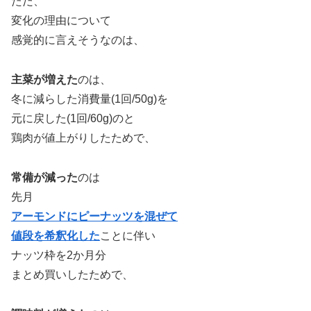
ただ、
変化の理由について
感覚的に言えそうなのは、
主菜が増えた
のは、
冬に減らした消費量(1回/50g)を
元に戻した(1回/60g)のと
鶏肉が値上がりしたためで、
常備が減った
のは
先月
アーモンドにピーナッツを混ぜて
値段を希釈化した
ことに伴い
ナッツ枠を2か月分
まとめ買いしたためで、