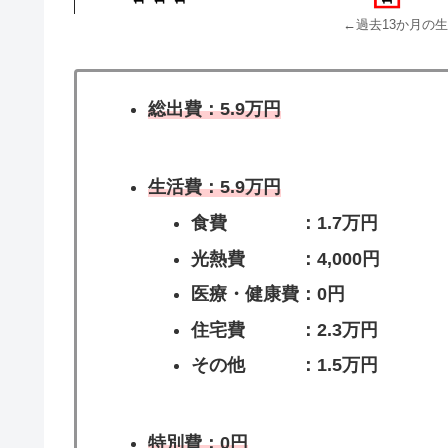
←過去13か月の
総出費：5.9万円
生活費：5.9万円
食費 ：1.7
万
円
光熱費 ：4,000円
医療・健康費：0円
住宅費 ：2.3万円
その他 ：1.5万円
特別費：0円