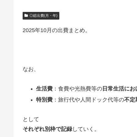
◎総出費(月・年)
2025年10月の出費まとめ。
なお、
生活費
：食費や光熱費等の
日常生活にお
特別費
：旅行代や人間ドック代等の
不定
として
それぞれ別枠で記録
していく。