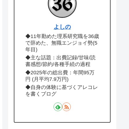
よしの
◆11年勤めた理系研究職を36歳
で辞めた、無職エンジョイ勢(5
年目)
◆主な話題：出費記録/甘味/読
書感想/節約/各種手続の過程
◆2025年の総出費：年間95万
円 (月平均7.9万円)
◆自身の体験に基づくアレコレ
を書くブログ