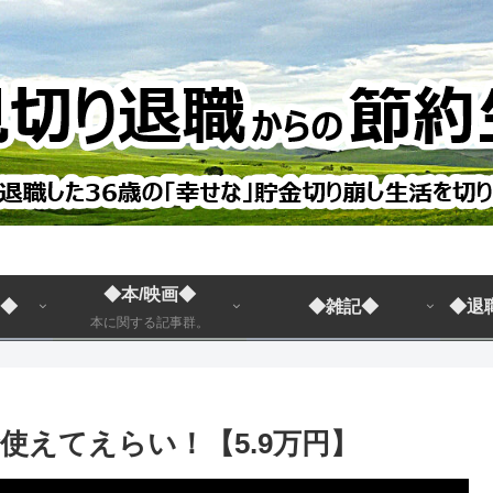
◆本/映画◆
◆
◆雑記◆
◆退
本に関する記事群。
金使えてえらい！【5.9万円】