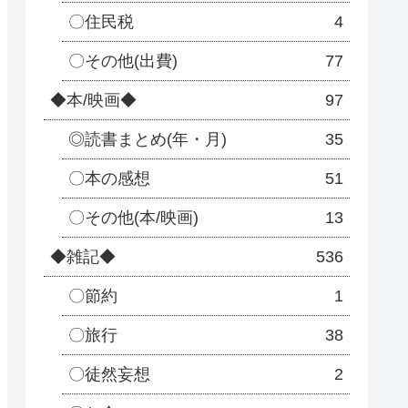
〇住民税
4
〇その他(出費)
77
◆本/映画◆
97
◎読書まとめ(年・月)
35
〇本の感想
51
〇その他(本/映画)
13
◆雑記◆
536
〇節約
1
〇旅行
38
〇徒然妄想
2