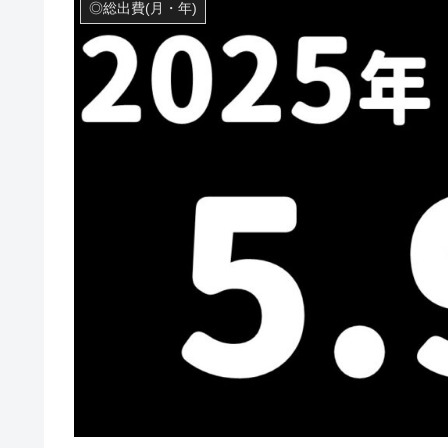
◎総出費(月・年)