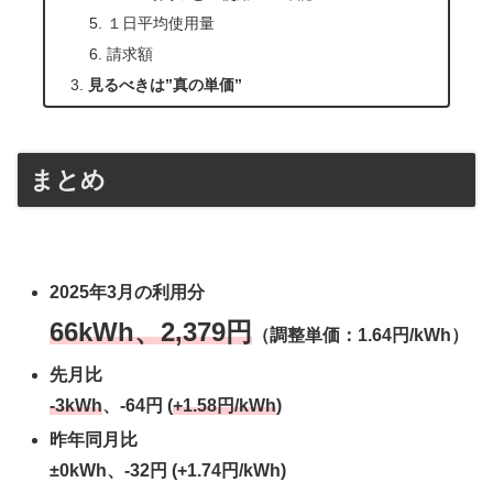
１日平均使用量
請求額
見るべきは”真の単価”
まとめ
2025年3月の利用分
66kWh、2,379円
（調整単価：1.64円/kWh）
先月比
-3kWh
、-64円 (
+
1.58
円/kWh
)
昨年同月比
±0kWh、-32円 (+1.74円/kWh)