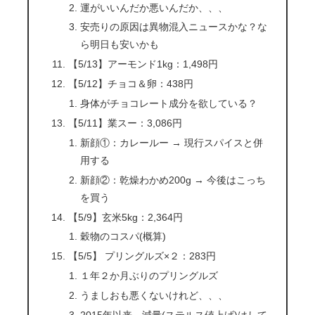
運がいいんだか悪いんだか、、、
安売りの原因は異物混入ニュースかな？な
ら明日も安いかも
【5/13】アーモンド1kg：1,498円
【5/12】チョコ＆卵：438円
身体がチョコレート成分を欲している？
【5/11】業スー：3,086円
新顔①：カレールー → 現行スパイスと併
用する
新顔②：乾燥わかめ200g → 今後はこっち
を買う
【5/9】玄米5kg：2,364円
穀物のコスパ(概算)
【5/5】 プリングルズ×２：283円
１年２か月ぶりのプリングルズ
うましおも悪くないけれど、、、
2015年以来、減量(ステルス値上げ)はして