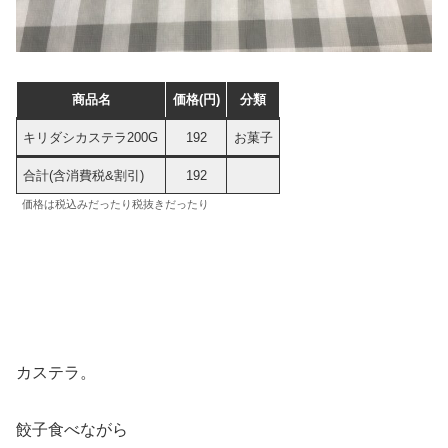
商品名
価格(円)
分類
キリダシカステラ200G
192
お菓子
合計(含消費税&割引)
192
価格は税込みだったり税抜きだったり
カステラ。
餃子食べながら