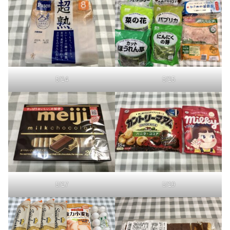
5/14
5/15
5/17
5/19