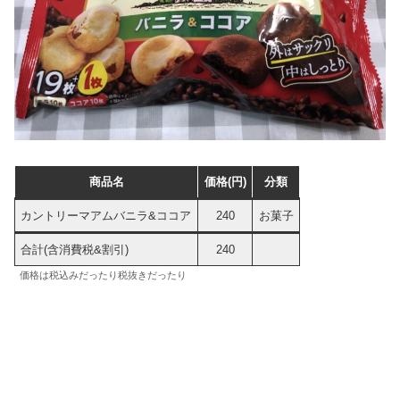
商品名
価格(円)
分類
カントリーマアムバニラ&ココア
240
お菓子
合計(含消費税&割引)
240
価格は税込みだったり税抜きだったり