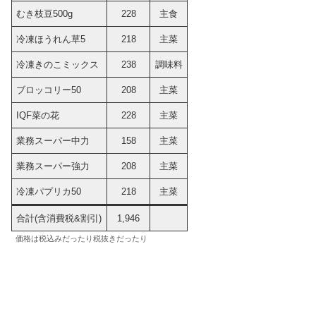
むき枝豆500g
228
主食
冷凍ほうれん草5
218
主菜
冷凍きのこミックス
238
調味料
ブロッコリー50
208
主菜
IQF菜の花
228
主菜
業務スーパー中力
158
主菜
業務スーパー強力
208
主菜
冷凍パプリカ50
218
主菜
合計(含消費税&割引)
1,946
価格は税込みだったり税抜きだったり