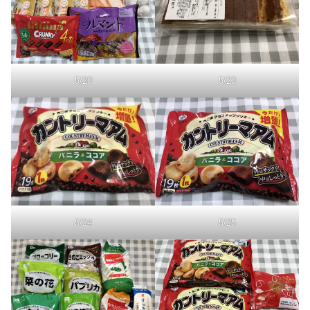
5/20
5/23
5/24
5/25