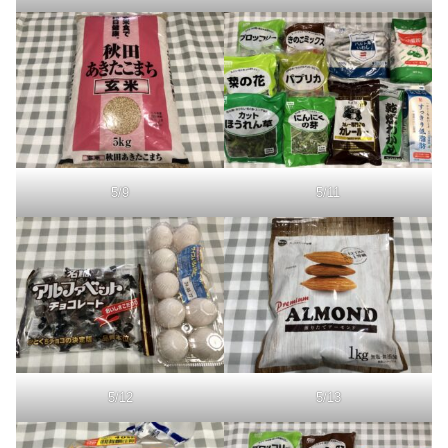
5/9
5/11
5/12
5/13