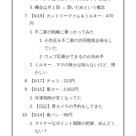
機会は月１回 → 買いだめという概念
【5/19】カントリーマァム＆ミルキー：470
円
不二家の戦略に乗っかってみた
小売店＆不二家の共同懸賞企画をし
ていた
ウェブ応募ができるのが決め手
ミルキー、ママの味かは知らないけど、懐
かしい
【5/17】チョコ：213円
【5/15】業スー：2,652円
冷凍鶏肉が安くなってた
【日記】胃カメラの予約をしてきた
【5/14】食パン：96円
マイナーなポイント期限の把握、めんどく
ない？