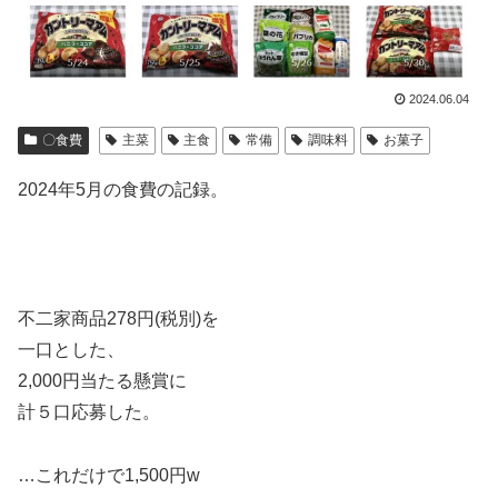
2024.06.04
〇食費
主菜
主食
常備
調味料
お菓子
2024年5月の食費の記録。
不二家商品278円(税別)を
一口とした、
2,000円当たる懸賞に
計５口応募した。
…これだけで1,500円w