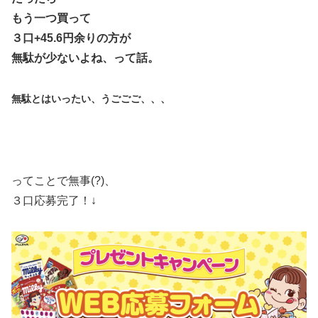
もう一つ買って
３口+45.6円余りの方が
無駄が少ないよね、って話。
無駄とはいったい、うごごご、、、
ってことで無事(?)、
３口応募完了！↓