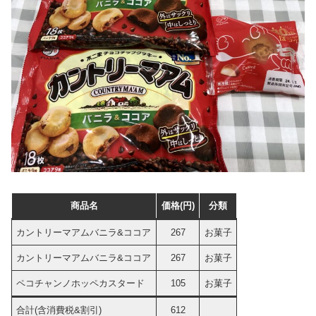
商品名
価格(円)
分類
カントリーマアムバニラ&ココア
267
お菓子
カントリーマアムバニラ&ココア
267
お菓子
ペコチャンノホッペカスタード
105
お菓子
合計(含消費税&割引)
612