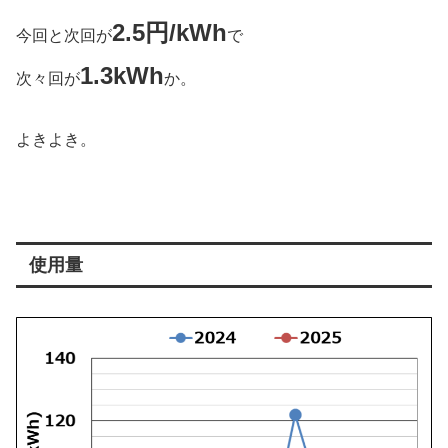
2.5円/kWh
今回と次回が
で
1.3kWh
次々回が
か。
よきよき。
使用量