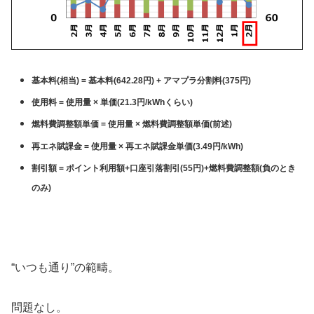
基本料(相当) = 基本料(642.28円) + アマプラ分割料(375円)
使用料 = 使用量 × 単価(21.3円/kWhくらい)
燃料費調整額単価 = 使用量 ×
燃料費調整額単価
(前述)
再エネ賦課金 = 使用量 × 再エネ賦課金単価(3.49円/kWh)
割引額 = ポイント利用額+口座引落割引(55円)+燃料費調整額(負のとき
のみ)
“いつも通り”の範疇。
問題なし。