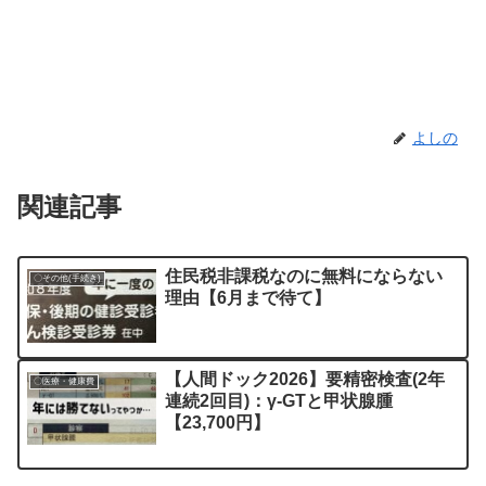
よしの
関連記事
住民税非課税なのに無料にならない
〇その他(手続き)
理由【6月まで待て】
【人間ドック2026】要精密検査(2年
〇医療・健康費
連続2回目)：γ-GTと甲状腺腫
【23,700円】