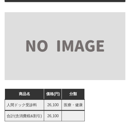
商品名
価格(円)
分類
人間ドック受診料
26,100
医療・健康
合計(含消費税&割引)
26,100