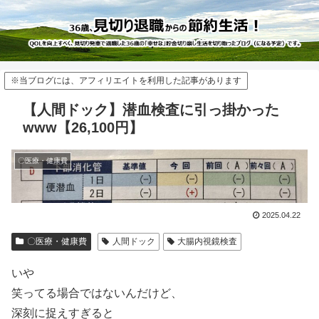
※当ブログには、アフィリエイトを利用した記事があります
【人間ドック】潜血検査に引っ掛かった
www【26,100円】
〇医療・健康費
2025.04.22
〇医療・健康費
人間ドック
大腸内視鏡検査
いや
笑ってる場合ではないんだけど、
深刻に捉えすぎると