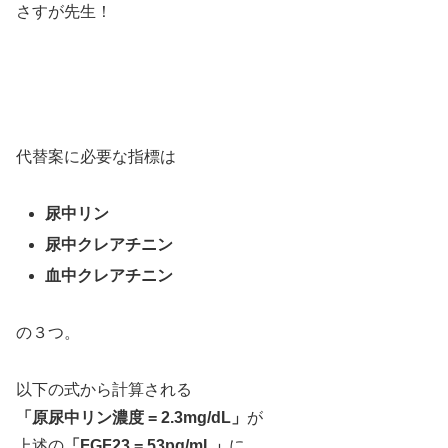
さすが先生！
代替案に必要な指標は
尿中リン
尿中クレアチニン
血中クレアチニン
の３つ。
以下の式から計算される
「原尿中リン濃度 = 2.3mg/dL」
が
上述の
「FGF23 = 53pg/mL」
に