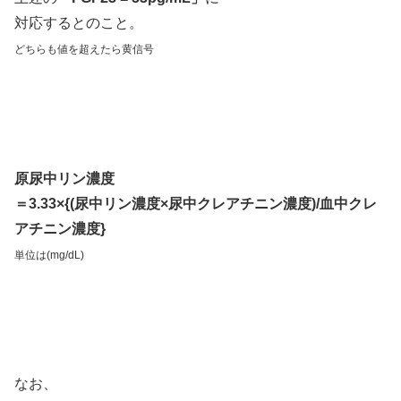
対応するとのこと。
どちらも
値を
超えたら黄信号
原尿中リン濃度
＝3.33×{(尿中リン濃度×尿中クレアチニン濃度)/血中クレ
アチニン濃度}
単位は(mg/dL)
なお、