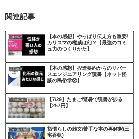
関連記事
【本の感想】やっぱり伝え方も重要/
〇本の感想
カリスマの権威は幻？【最強のコミ
ュ力のつくりかた】
【本の感想】捏造要約からのリバー
〇本の感想
スエンジニアリング読書【ネット怪
談の民俗学②】
【7/29】たまご/避暑で読書が捗る
〇その他(雑記)
【257円】
指慣らしの雑文/苦手な本の再解釈(三
〇その他(本/映画)
宅香帆)