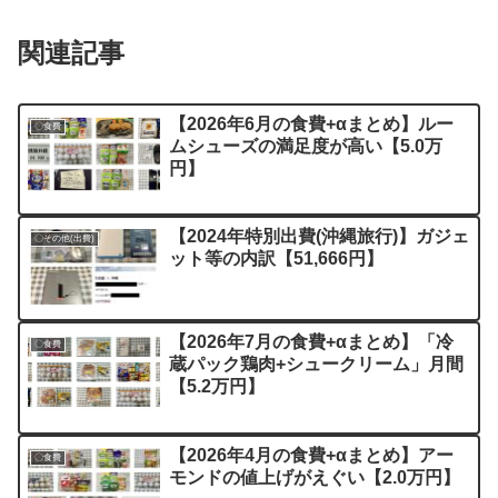
関連記事
【2026年6月の食費+αまとめ】ルー
〇食費
ムシューズの満足度が高い【5.0万
円】
【2024年特別出費(沖縄旅行)】ガジェ
〇その他(出費)
ット等の内訳【51,666円】
【2026年7月の食費+αまとめ】「冷
〇食費
蔵パック鶏肉+シュークリーム」月間
【5.2万円】
【2026年4月の食費+αまとめ】アー
〇食費
モンドの値上げがえぐい【2.0万円】