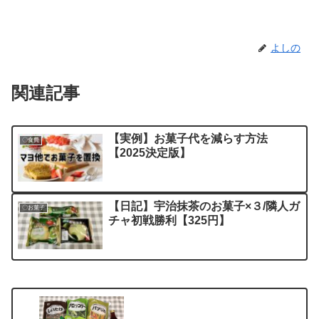
よしの
関連記事
【実例】お菓子代を減らす方法
〇食費
【2025決定版】
【日記】宇治抹茶のお菓子×３/隣人ガ
〇お菓子
チャ初戦勝利【325円】