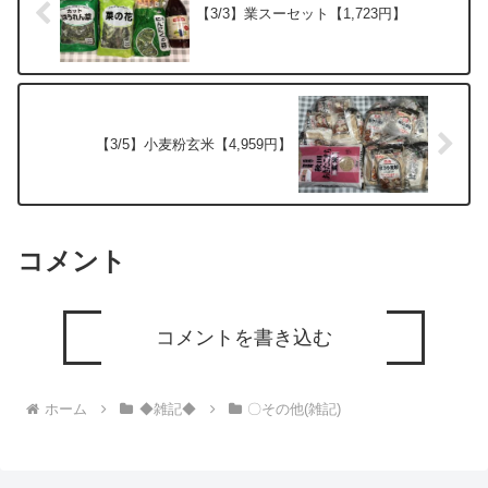
【3/3】業スーセット【1,723円】
【3/5】小麦粉玄米【4,959円】
コメント
コメントを書き込む
ホーム
◆雑記◆
〇その他(雑記)