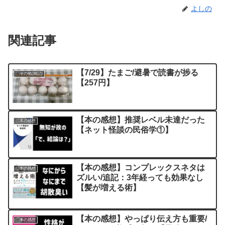
よしの
関連記事
【7/29】たまご/避暑で読書が捗る
〇その他(雑記)
【257円】
【本の感想】推奨レベル未達だった
〇本の感想
【ネット怪談の民俗学①】
【本の感想】コンプレックスネタは
〇本の感想
ズルい/追記：3年経っても効果なし
【髪が増える術】
【本の感想】やっぱり伝え方も重要/
〇本の感想