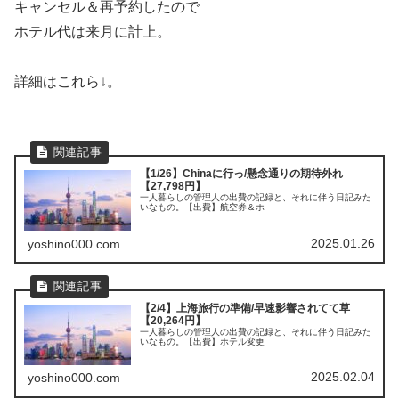
キャンセル＆再予約したので
ホテル代は来月に計上。
詳細はこれら↓。
【1/26】Chinaに行っ/懸念通りの期待外れ
【27,798円】
一人暮らしの管理人の出費の記録と、それに伴う日記みた
いなもの。【出費】航空券＆ホ
2025.01.26
yoshino000.com
【2/4】上海旅行の準備/早速影響されてて草
【20,264円】
一人暮らしの管理人の出費の記録と、それに伴う日記みた
いなもの。【出費】ホテル変更
2025.02.04
yoshino000.com