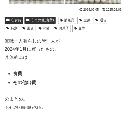
2025.02.05
2025.02.06
〇食費
〇その他(出費)
消耗品
主菜
通信
特別
主食
常備
お菓子
交際
無職一人暮らしの管理人が
2024年1月に買ったもの、
具体的には
食費
その他出費
のまとめ。
今月は特別費(旅行代)も。