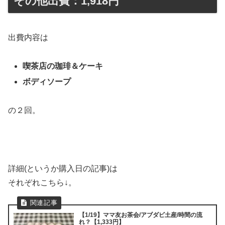
その他出費：1,918円
出費内容は
喫茶店の珈琲＆ケーキ
ボディソープ
の２回。
詳細(というか購入日の記事)は
それぞれこちら↓。
【1/19】ママ友お茶会/アブダビ土産/時間の流
れ？【1,333円】