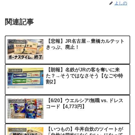
よしの
関連記事
【悲報】JR名古屋⇔豊橋カルテット
〇その他(雑記)
きっぷ、廃止！
【朗報】名鉄がJRの客を奪いに来
〇お出かけ
た？→そうではなさそう【なごや特
割2】
【6/20】ウエルシア/無職 vs. ドレス
〇その他(雑記)
コード【4,773円】
【いつもの】牛丼自炊のツイートが
〇その他(雑記)