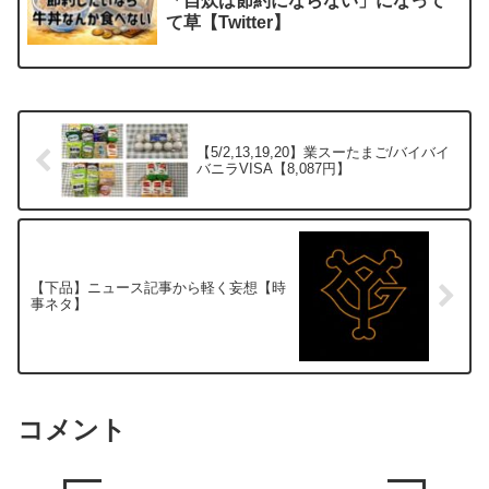
「自炊は節約にならない」になって
て草【Twitter】
【5/2,13,19,20】業スーたまご/バイバイ
バニラVISA【8,087円】
【下品】ニュース記事から軽く妄想【時
事ネタ】
コメント