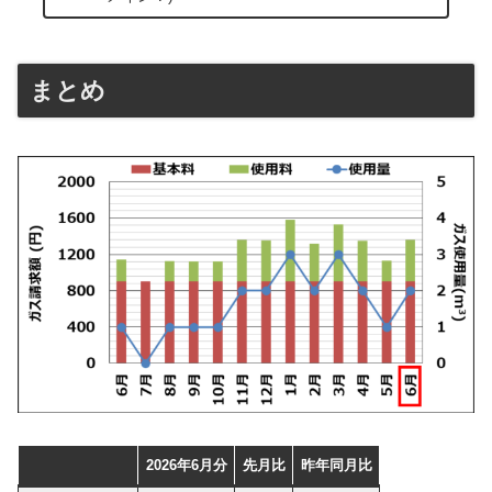
まとめ
202
6
年
6
月分
先月比
昨年同月比