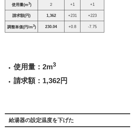
3
２
+1
+1
使用量(m
)
請求額(
円
)
1,362
+231
+223
3
230.04
+0.8
-7.75
調整単価(
円/
m
)
3
使用量：2m
請求額：1,362円
給湯器の設定温度を下げた