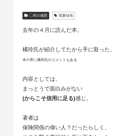
〇本の感想
我妻佳祐
去年の４月に読んだ本。
橘玲氏が紹介してたから手に取った。
本の帯に橘玲氏のコメントもある
内容としては、
まっとうで面白みがない
(からこそ信用に足る)
感じ。
著者は
保険関係の偉い人？だったらしく、