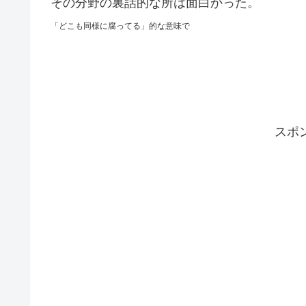
その分野の裏話的な所は面白かった。
「どこも
同様に
腐ってる
」的な意味で
スポ