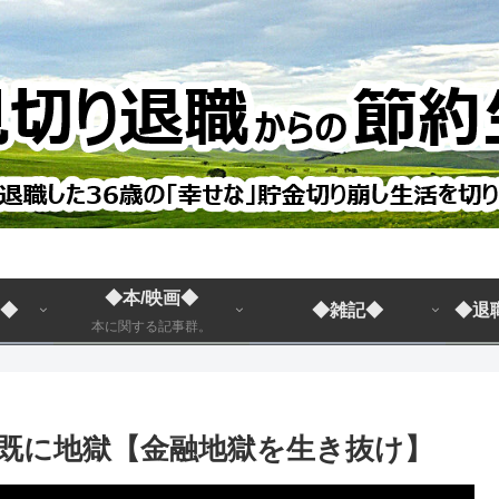
◆本/映画◆
◆
◆雑記◆
◆退
本に関する記事群。
既に地獄【金融地獄を生き抜け】