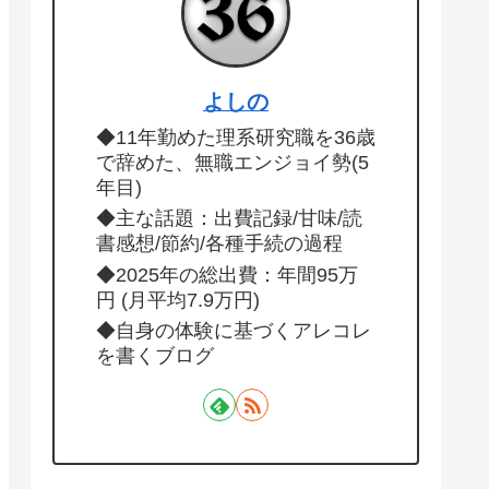
よしの
◆11年勤めた理系研究職を36歳
で辞めた、無職エンジョイ勢(5
年目)
◆主な話題：出費記録/甘味/読
書感想/節約/各種手続の過程
◆2025年の総出費：年間95万
円 (月平均7.9万円)
◆自身の体験に基づくアレコレ
を書くブログ