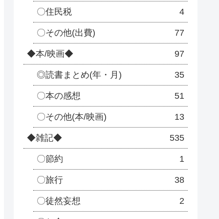
〇住民税
4
〇その他(出費)
77
◆本/映画◆
97
◎読書まとめ(年・月)
35
〇本の感想
51
〇その他(本/映画)
13
◆雑記◆
535
〇節約
1
〇旅行
38
〇徒然妄想
2