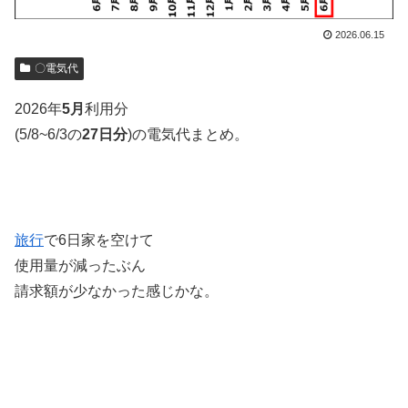
2026.06.15
〇電気代
2026年
5月
利用分
(5/8~6/3の
27日分
)の電気代まとめ。
旅行
で6日家を空けて
使用量が減ったぶん
請求額が少なかった感じかな。