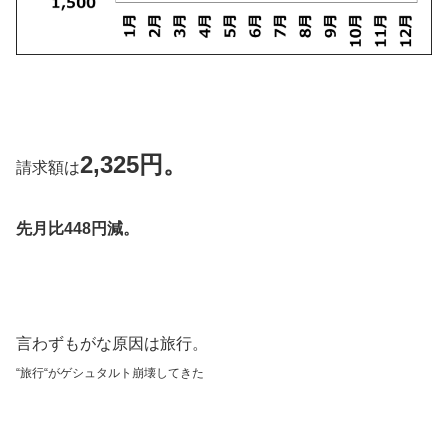
2,325円。
請求額は
先月比448円減。
言わずもがな原因は旅行。
“
旅行
“が
ゲシュタルト崩壊してきた