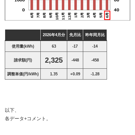
2026年4
月分
先月比
昨年同月比
使用量(kWh)
63
-17
-14
2,325
請求額(
円
)
-448
-458
調整単価(
円/kWh
)
1.35
+0.09
-1.28
以下、
各データ+コメント。