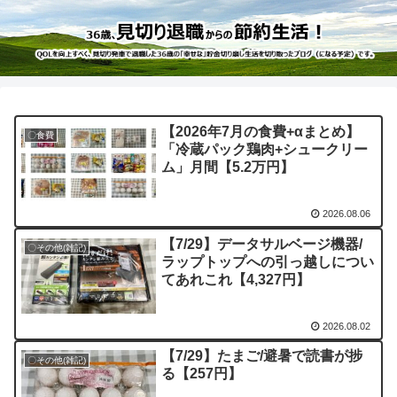
【2026年7月の食費+αまとめ】
〇食費
「冷蔵パック鶏肉+シュークリー
ム」月間【5.2万円】
2026.08.06
【7/29】データサルベージ機器/
〇その他(雑記)
ラップトップへの引っ越しについ
てあれこれ【4,327円】
2026.08.02
【7/29】たまご/避暑で読書が捗
〇その他(雑記)
る【257円】