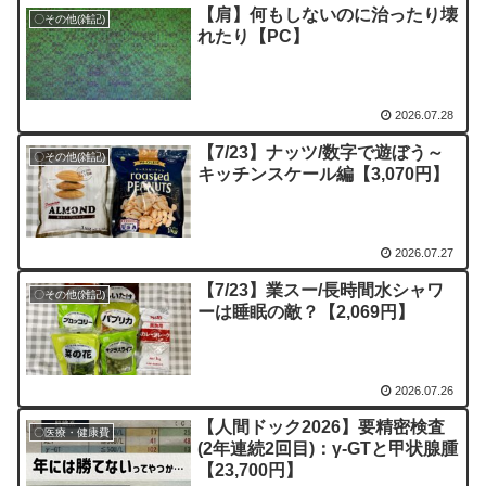
【肩】何もしないのに治ったり壊
〇その他(雑記)
れたり【PC】
2026.07.28
【7/23】ナッツ/数字で遊ぼう～
〇その他(雑記)
キッチンスケール編【3,070円】
2026.07.27
【7/23】業スー/長時間水シャワ
〇その他(雑記)
ーは睡眠の敵？【2,069円】
2026.07.26
【人間ドック2026】要精密検査
〇医療・健康費
(2年連続2回目)：γ-GTと甲状腺腫
【23,700円】