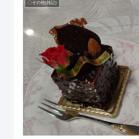
〇その他(雑記)