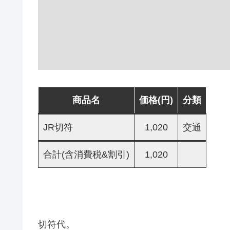
商品名
価格(円)
分類
JR切符
1,020
交通
合計(含消費税&割引)
1,020
切符代。