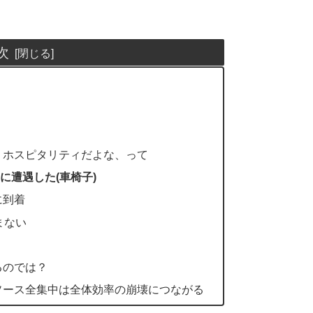
次
りホスピタリティだよな、って
に遭遇した(車椅子)
に到着
まない
るのでは？
ソース全集中は全体効率の崩壊につながる