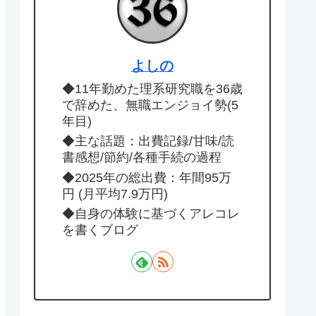
よしの
◆11年勤めた理系研究職を36歳
で辞めた、無職エンジョイ勢(5
年目)
◆主な話題：出費記録/甘味/読
書感想/節約/各種手続の過程
◆2025年の総出費：年間95万
円 (月平均7.9万円)
◆自身の体験に基づくアレコレ
を書くブログ