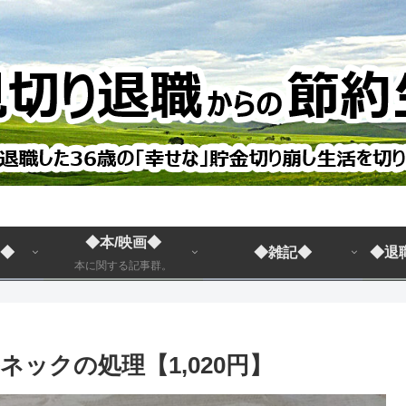
◆本/映画◆
◆
◆雑記◆
◆退
本に関する記事群。
ネックの処理【1,020円】