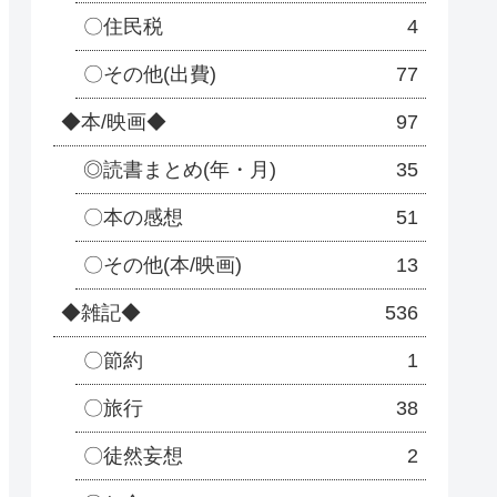
〇住民税
4
〇その他(出費)
77
◆本/映画◆
97
◎読書まとめ(年・月)
35
〇本の感想
51
〇その他(本/映画)
13
◆雑記◆
536
〇節約
1
〇旅行
38
〇徒然妄想
2