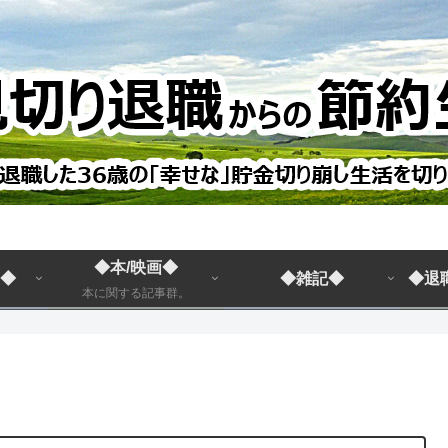
◆本/映画◆
◆
◆雑記◆
◆退
本に関する記事群。