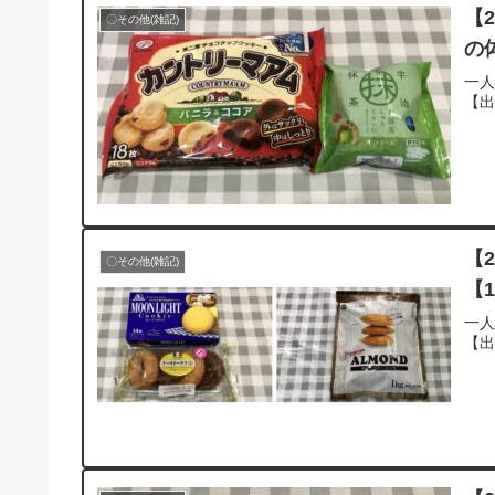
【
〇その他(雑記)
の
一
【
【
〇その他(雑記)
【1
一
【