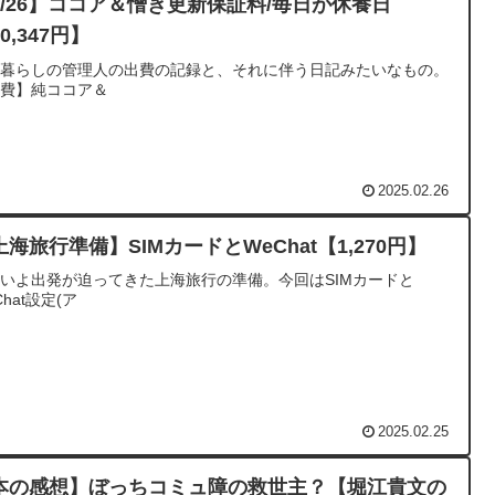
2/26】ココア＆憎き更新保証料/毎日が休養日
0,347円】
人暮らしの管理人の出費の記録と、それに伴う日記みたいなもの。
出費】純ココア＆
2025.02.26
上海旅行準備】SIMカードとWeChat【1,270円】
いよ出発が迫ってきた上海旅行の準備。今回はSIMカードと
Chat設定(ア
2025.02.25
本の感想】ぼっちコミュ障の救世主？【堀江貴文の