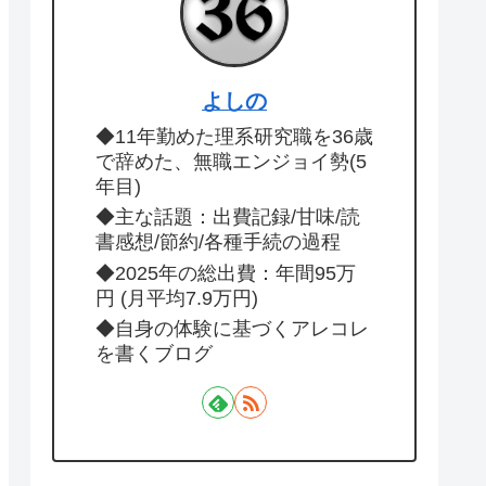
よしの
◆11年勤めた理系研究職を36歳
で辞めた、無職エンジョイ勢(5
年目)
◆主な話題：出費記録/甘味/読
書感想/節約/各種手続の過程
◆2025年の総出費：年間95万
円 (月平均7.9万円)
◆自身の体験に基づくアレコレ
を書くブログ