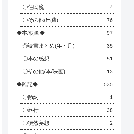
〇住民税
4
〇その他(出費)
76
◆本/映画◆
97
◎読書まとめ(年・月)
35
〇本の感想
51
〇その他(本/映画)
13
◆雑記◆
535
〇節約
1
〇旅行
38
〇徒然妄想
2