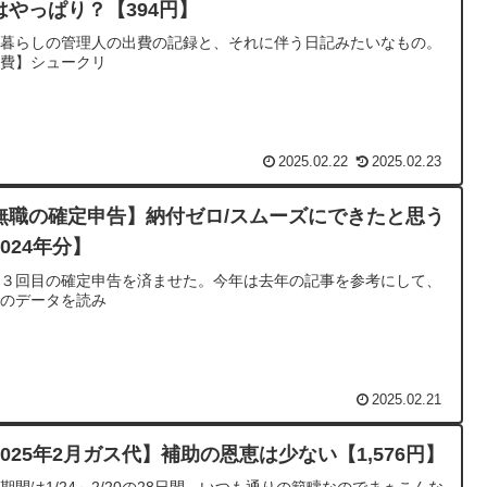
はやっぱり？【394円】
人暮らしの管理人の出費の記録と、それに伴う日記みたいなもの。
出費】シュークリ
2025.02.22
2025.02.23
無職の確定申告】納付ゼロ/スムーズにできたと思う
2024年分】
生３回目の確定申告を済ませた。今年は去年の記事を参考にして、
年のデータを読み
2025.02.21
2025年2月ガス代】補助の恩恵は少ない【1,576円】
期間は1/24～2/20の28日間。いつも通りの範疇なのでまぁこんな