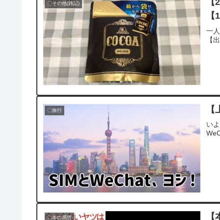
【
〇その他(雑記)
【1
一
【
【
〇旅行
いよ
We
【
〇本の感想