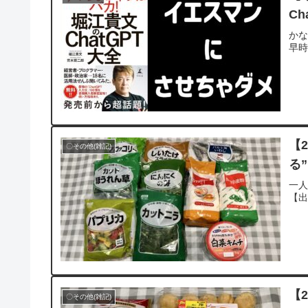
Ch
かな
早
【
〇その他(雑記)
る”
一
【出
【
〇その他(雑記)