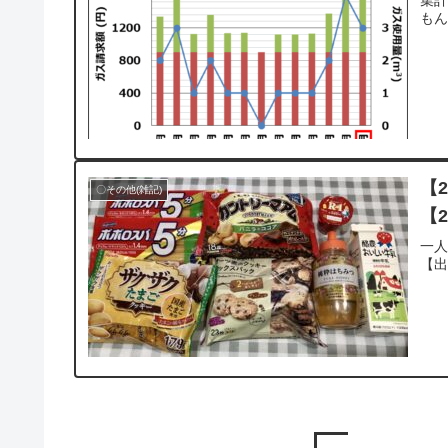
も
【
〇その他(雑記)
【2
一
【