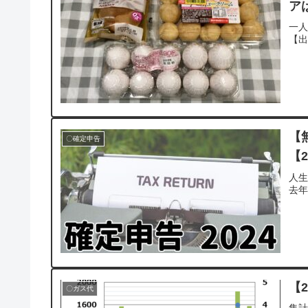
ア
一
【
【
〇確定申告
【
人
去
【
〇ガス代
集計