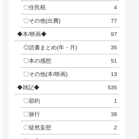
〇住民税
4
〇その他(出費)
77
◆本/映画◆
97
◎読書まとめ(年・月)
35
〇本の感想
51
〇その他(本/映画)
13
◆雑記◆
535
〇節約
1
〇旅行
38
〇徒然妄想
2