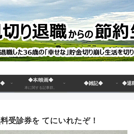
◆本/映画◆
◆
◆雑記◆
◆退
本に関する記事群。
無料受診券を てにいれたぞ！