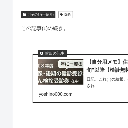
〇その他(手続き)
節約
この記事(↓)の続き。
【自分用メモ】住
旬"以降【検診無
日記。これ(↓)の続報
され
yoshino000.com