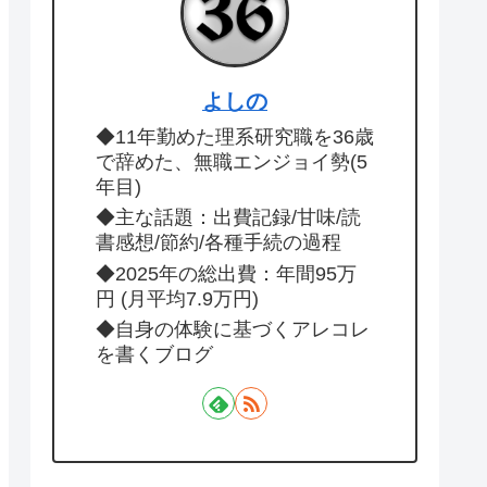
よしの
◆11年勤めた理系研究職を36歳
で辞めた、無職エンジョイ勢(5
年目)
◆主な話題：出費記録/甘味/読
書感想/節約/各種手続の過程
◆2025年の総出費：年間95万
円 (月平均7.9万円)
◆自身の体験に基づくアレコレ
を書くブログ