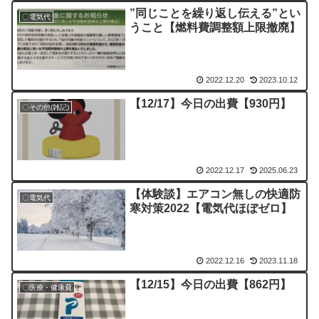
”同じことを繰り返し伝える”とい
〇電気代
うこと【燃料費調整額上限撤廃】
2022.12.20
2023.10.12
【12/17】今日の出費【930円】
〇その他(雑記)
2022.12.17
2025.06.23
【体験談】エアコン無しの快適防
〇電気代
寒対策2022【電気代ほぼゼロ】
2022.12.16
2023.11.18
【12/15】今日の出費【862円】
〇医療・健康費