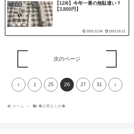
【12/6】今年一番の無駄遣い？
〇ガス代
【3,800円】
2022.12.06
2023.10.12
次のページ
26
前
次
1
25
27
31
へ
へ
ホーム
◆出費まとめ◆