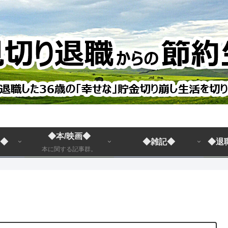
◆本/映画◆
◆
◆雑記◆
◆退
本に関する記事群。