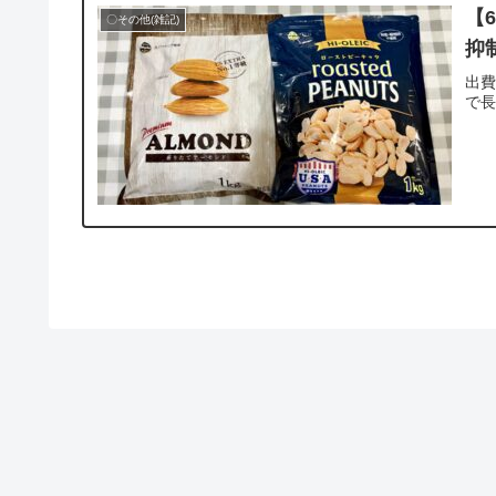
【
〇その他(雑記)
抑
出費
で長