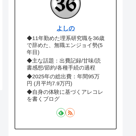
よしの
◆11年勤めた理系研究職を36歳
で辞めた、無職エンジョイ勢(5
年目)
◆主な話題：出費記録/甘味/読
書感想/節約/各種手続の過程
◆2025年の総出費：年間95万
円 (月平均7.9万円)
◆自身の体験に基づくアレコレ
を書くブログ