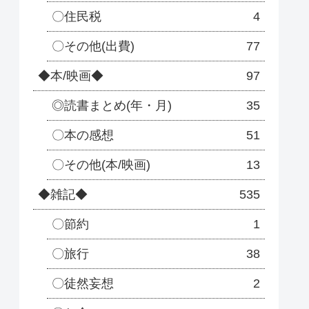
〇住民税
4
〇その他(出費)
77
◆本/映画◆
97
◎読書まとめ(年・月)
35
〇本の感想
51
〇その他(本/映画)
13
◆雑記◆
535
〇節約
1
〇旅行
38
〇徒然妄想
2