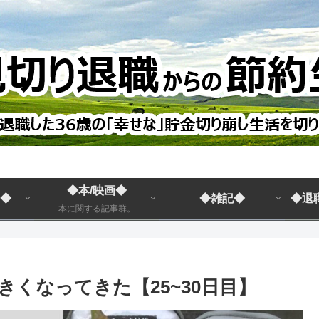
◆本/映画◆
◆
◆雑記◆
◆退
本に関する記事群。
くなってきた【25~30日目】