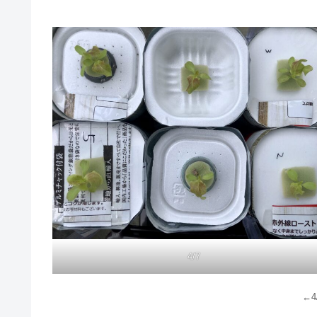
4/7
←4