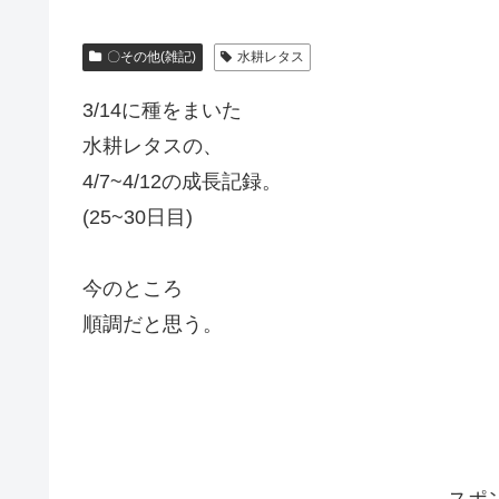
〇その他(雑記)
水耕レタス
3/14に種をまいた
水耕レタスの、
4/7~4/12の成長記録。
(25~30日目)
今のところ
順調だと思う。
スポ