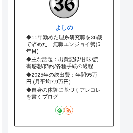
よしの
◆11年勤めた理系研究職を36歳
で辞めた、無職エンジョイ勢(5
年目)
◆主な話題：出費記録/甘味/読
書感想/節約/各種手続の過程
◆2025年の総出費：年間95万
円 (月平均7.9万円)
◆自身の体験に基づくアレコレ
を書くブログ