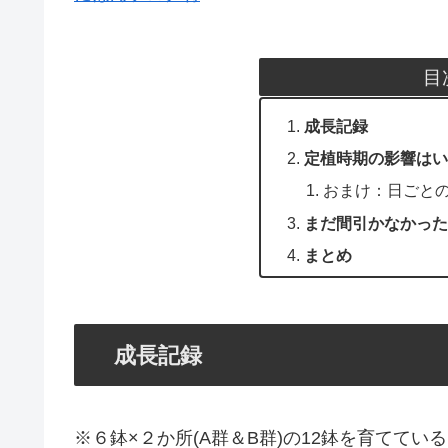
目
成長記録
定植時期の影響はい
おまけ：日ごと
まだ間引かなかった
まとめ
成長記録
※６鉢×２か所(A群＆B群)の12鉢を育てている