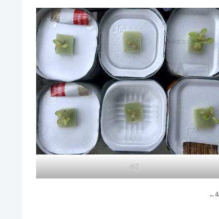
4/7
←4