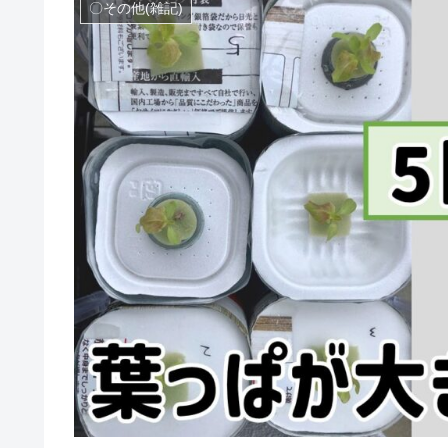
〇その他(雑記)