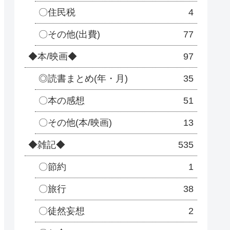
〇住民税
4
〇その他(出費)
77
◆本/映画◆
97
◎読書まとめ(年・月)
35
〇本の感想
51
〇その他(本/映画)
13
◆雑記◆
535
〇節約
1
〇旅行
38
〇徒然妄想
2