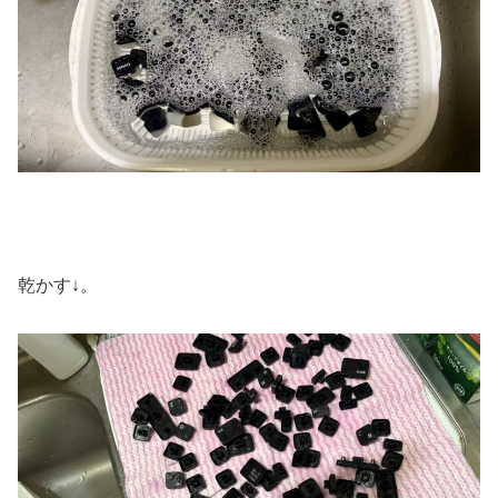
乾かす↓。