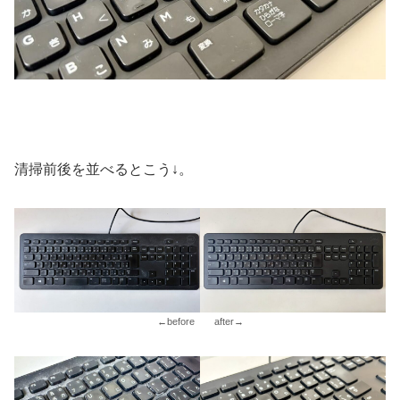
清掃前後を並べるとこう↓。
←before after→