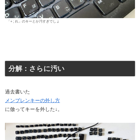
「+ ; れ」のキーとか汚すぎでしょ
分解：さらに汚い
過去書いた
メンブレンキーの外し方
に倣ってキーを外した↓。