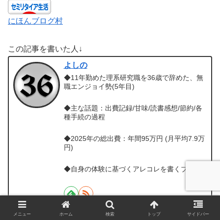
にほんブログ村
この記事を書いた人↓
よしの
◆11年勤めた理系研究職を36歳で辞めた、無
職エンジョイ勢(5年目)
◆主な話題：出費記録/甘味/読書感想/節約/各
種手続の過程
◆2025年の総出費：年間95万円 (月平均7.9万
円)
◆自身の体験に基づくアレコレを書くブログ
メニュー
ホーム
検索
トップ
サイドバー