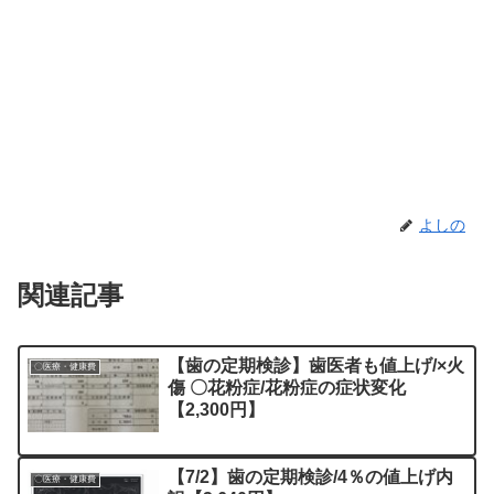
よしの
関連記事
【歯の定期検診】歯医者も値上げ/×火
〇医療・健康費
傷 〇花粉症/花粉症の症状変化
【2,300円】
【7/2】歯の定期検診/4％の値上げ内
〇医療・健康費