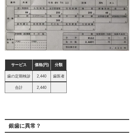
サービス
価格(円)
分類
歯の定期検診
2,440
歯医者
合計
2,440
銀歯に異常？