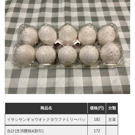
商品名
価格(円)
分類
イサシサンギョウオトクヨウファミリーパッ
192
主菜
合計(含消費税&割引)
172