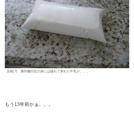
当然(?)、陳列棚付近の床には破れて零れた牛乳が、、、
もう13年前かぁ。。。