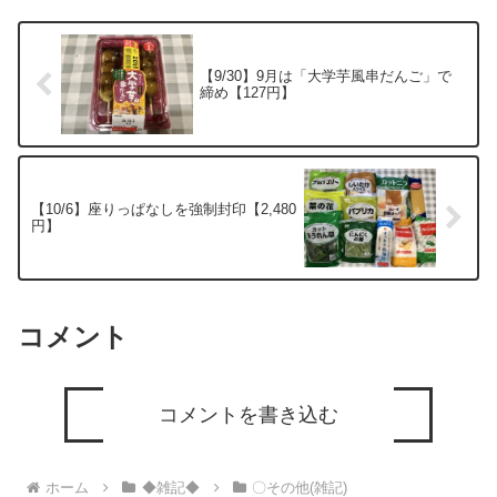
【9/30】9月は「大学芋風串だんご」で
締め【127円】
【10/6】座りっぱなしを強制封印【2,480
円】
コメント
コメントを書き込む
ホーム
◆雑記◆
〇その他(雑記)