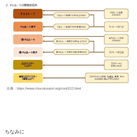
出典：https://www.chocokoutori.org/cont3/13.html
ちなみに