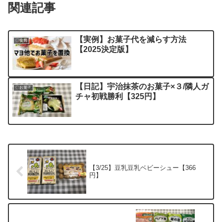
関連記事
【実例】お菓子代を減らす方法
〇食費
【2025決定版】
【日記】宇治抹茶のお菓子×３/隣人ガ
〇お菓子
チャ初戦勝利【325円】
【3/25】豆乳豆乳ベビーシュー【366
円】