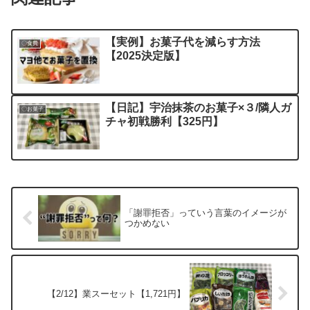
【実例】お菓子代を減らす方法
〇食費
【2025決定版】
【日記】宇治抹茶のお菓子×３/隣人ガ
〇お菓子
チャ初戦勝利【325円】
「謝罪拒否」っていう言葉のイメージが
つかめない
【2/12】業スーセット【1,721円】