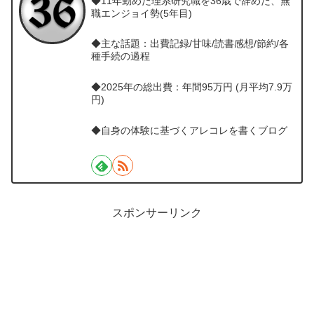
◆11年勤めた理系研究職を36歳で辞めた、無
職エンジョイ勢(5年目)
◆主な話題：出費記録/甘味/読書感想/節約/各
種手続の過程
◆2025年の総出費：年間95万円 (月平均7.9万
円)
◆自身の体験に基づくアレコレを書くブログ
スポンサーリンク