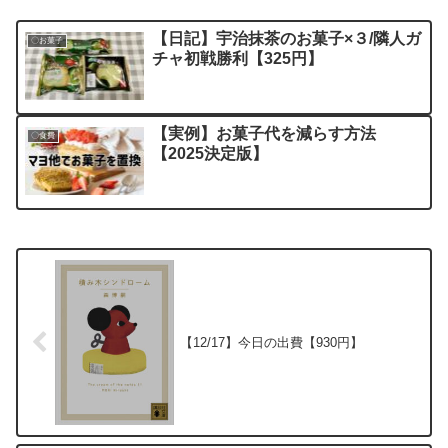
【日記】宇治抹茶のお菓子×３/隣人ガ
〇お菓子
チャ初戦勝利【325円】
【実例】お菓子代を減らす方法
〇食費
【2025決定版】
【12/17】今日の出費【930円】