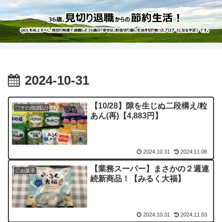
2024-10-31
【10/28】隙を生じぬ二段構え/粒
〇その他(雑記)
あん(再)【4,883円】
2024.10.31
2024.11.06
【業務スーパー】まさかの２週連
〇お菓子
続新商品！【みるく大福】
2024.10.31
2024.11.03