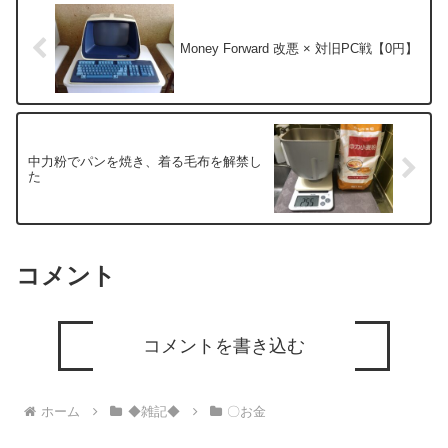
Money Forward 改悪 × 対旧PC戦【0円】
中力粉でパンを焼き、着る毛布を解禁し
た
コメント
コメントを書き込む
ホーム
◆雑記◆
〇お金