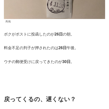
再掲
ボクがポストに投函したのが
26日
の朝。
料金不足の判子が押されたのは
26日
午後。
ウチの郵便受けに戻ってきたのが
30日
。
戻ってくるの、遅くない？