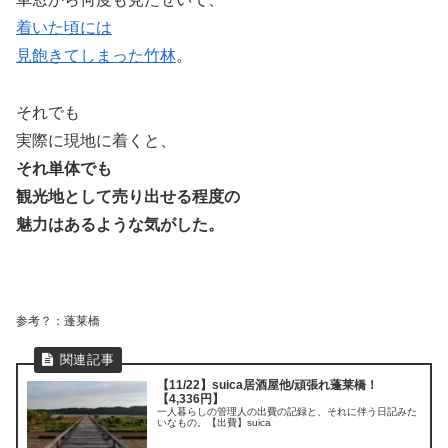
着いた頃には
見飽きてしまった竹林
。
それでも
実際に現地に着くと、
それ単体でも
観光地として売り出せる程度の
魅力はあるような気がした。
参考？：蓬莱橋
【11/22】suica居酒屋他/頑張れ蓬莱橋！
【4,336円】
一人暮らしの管理人の出費の記録と、それに伴う日記みた
いなもの。【出費】suica