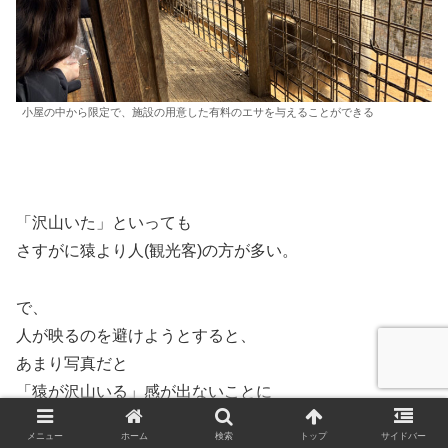
小屋の中から限定で、施設の用意した有料のエサを与えることができる
「沢山いた」といっても
さすがに猿より人(観光客)の方が多い。
で、
人が映るのを避けようとすると、
あまり写真だと
「猿が沢山いる」感が出ないことに
写真を見て気づいた。
メニュー
ホーム
検索
トップ
サイドバー