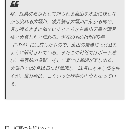
桜、紅葉の名所として知られる嵐山を水面に映しな
がら流れる大堰川。渡月橋は大堰川に架かる橋で、
月が渡るさまに似ているところから亀山天皇が渡月
橋と命名したと伝わる。現在のものは昭和9年
（1934）に完成したもので、嵐山の景勝にとけ込む
ように設計されている。またこの付近ではボート遊
び、屋形船の遊覧、そして夏には鵜飼が楽しめる。
大堰川では8月16日に灯篭流し、11月にもみじ祭を催
すが、渡月橋は、こういった行事の中心となってい
る。
桜、紅葉の名所とのこと。