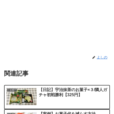
よしの
関連記事
【日記】宇治抹茶のお菓子×３/隣人ガ
〇お菓子
チャ初戦勝利【325円】
【実例】お菓子代を減らす方法